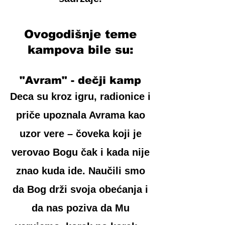
Ovogodišnje teme
kampova bile su:
"Avram" - dečji kamp
Deca su kroz igru, radionice i
priče upoznala Avrama kao
uzor vere – čoveka koji je
verovao Bogu čak i kada nije
znao kuda ide. Naučili smo
da Bog drži svoja obećanja i
da nas poziva da Mu