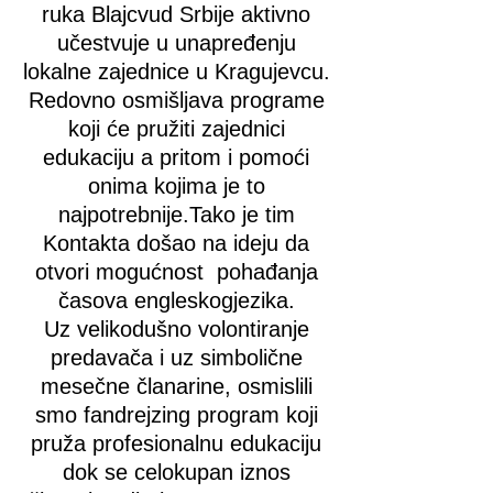
ruka Blajcvud Srbije aktivno
učestvuje u unapređenju
lokalne zajednice u Kragujevcu.
Redovno osmišljava programe
koji će pružiti zajednici
edukaciju a pritom i pomoći
onima kojima je to
najpotrebnije.Tako je tim
Kontakta došao na ideju da
otvori mogućnost pohađanja
časova engleskogjezika.
Uz velikodušno volontiranje
predavača i uz simbolične
mesečne članarine, osmislili
smo fandrejzing program koji
pruža profesionalnu edukaciju
dok se celokupan iznos