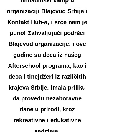
omladinski kamp u
organizaciji Blajcvud Srbije i
Kontakt Hub-a, i srce nam je
puno!
Zahvaljujući podršci
Blajcvud organizacije, i ove
godine su deca iz našeg
Afterschool programa, kao i
deca i tinejdžeri iz različitih
krajeva Srbije, imala priliku
da provedu nezaboravne
dane u prirodi, kroz
rekreativne i edukativne
sadržaje.