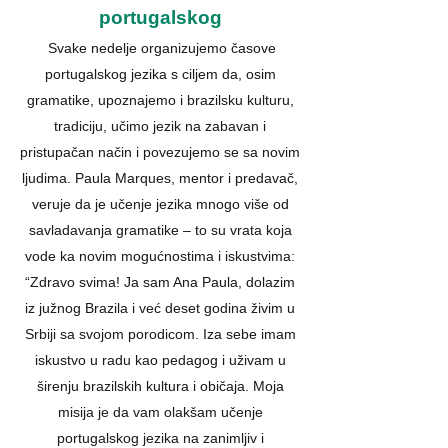
portugalskog
Svake nedelje organizujemo časove
portugalskog jezika s ciljem da, osim
gramatike, upoznajemo i brazilsku kulturu,
tradiciju, učimo jezik na zabavan i
pristupačan način i povezujemo se sa novim
ljudima. Paula Marques, mentor i predavač,
veruje da je učenje jezika
mnogo više od
savladavanja gramatike – to su
vrata koja
vode ka novim mogućnostima i iskustvima:
“Zdravo svima! Ja sam Ana Paula, dolazim
iz južnog Brazila i već deset godina živim u
Srbiji sa svojom porodicom. Iza sebe imam
iskustvo u radu kao pedagog i uživam u
širenju brazilskih kultura i običaja. Moja
misija je da vam olakšam učenje
portugalskog jezika na zanimljiv i