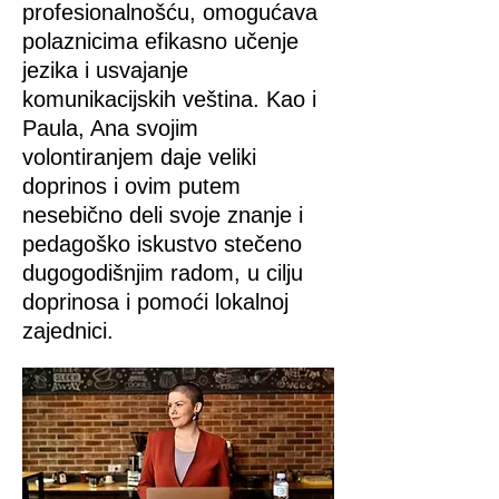
profesionalnošću, omogućava
polaznicima efikasno učenje
jezika i usvajanje
komunikacijskih veština. Kao i
Paula, Ana svojim
volontiranjem daje veliki
doprinos i ovim putem
nesebično deli svoje znanje i
pedagoško iskustvo stečeno
dugogodišnjim radom, u cilju
doprinosa i pomoći lokalnoj
zajednici.