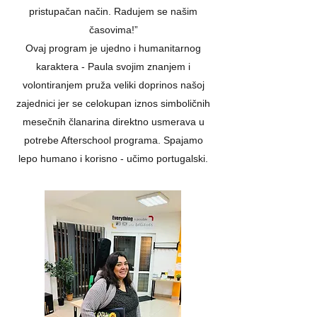
pristupačan način. Radujem se našim
časovima!”
Ovaj program je ujedno i humanitarnog
karaktera - Paula svojim znanjem i
volontiranjem pruža veliki doprinos našoj
zajednici jer se celokupan iznos simboličnih
mesečnih članarina direktno usmerava u
potrebe Afterschool programa. Spajamo
lepo humano i korisno - učimo portugalski.