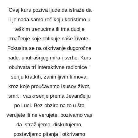
Ovaj kurs poziva ljude da istraže da
li je nada samo reč koju koristimo u
teškim trenucima ili ima dublje
značenje koje oblikuje naše živote.
Fokusira se na otkrivanje dugoročne
nade, unutrašnjeg mira i svrhe. Kurs
obuhvata tri interaktivne radionice i
seriju kratkih, zanimljivih filmova,
kroz koje proučavamo Isusov život,
smrt i vaskrsenje prema Jevanđelju
po Luci. Bez obzira na to u šta
verujete ili ne verujete, pozivamo vas
da istražujemo, diskutujemo,
postavljamo pitanja i otkrivamo