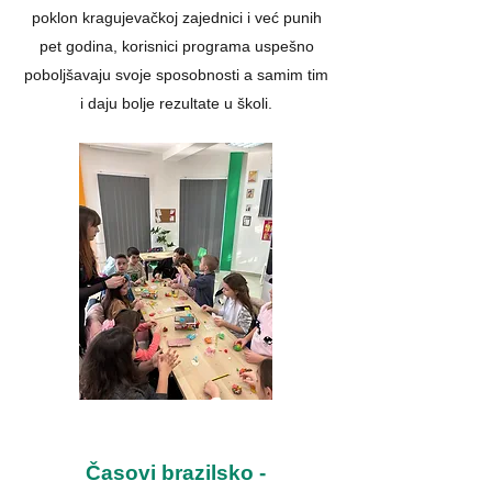
poklon kragujevačkoj zajednici i već punih
pet godina, korisnici programa uspešno
poboljšavaju svoje sposobnosti a samim tim
i daju bolje rezultate u školi.
Časovi brazilsko -