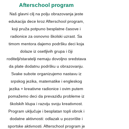
Afterschool program
Naš glavni cilj na polju obrazovanja jeste
edukacija dece kroz Afterschool program,
koji pruža
potpuno besplatne časove i
radionice za osnovno školski uzrast. Sa
timom mentora dajemo podršku deci koja
dolaze iz osetljivih grupa i čiji
roditelji/staratelji nemaju dovoljno sredstava
da plate dodatnu podršku u obrazovanju.
Svake subote organizujemo nastavu iz
srpskog jezika, matematike i engleskog
jezika + kreativne radionice i ovim putem
pomažemo deci da prevaziđu probleme iz
školskih klupa i razviju svoju kreativnost.
Program uključuje i besplatan topli obrok i
dodatne aktivnosti: odlazak u pozorište i
sportske aktivnosti. Afterschool program je