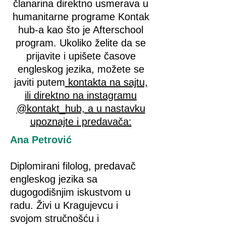
članarina direktno usmerava u
humanitarne programe Kontak
hub-a kao što je Afterschool
program. Ukoliko želite da se
prijavite i upišete časove
engleskog jezika, možete se
javiti putem
kontakta na sajtu,
ili direktno na instagramu
@kontakt_hub, a u nastavku
upoznajte i predavača:
Ana Petrović
Diplomirani filolog, predavač
engleskog jezika sa
dugogodišnjim iskustvom u
radu. Živi u Kragujevcu i
svojom stručnošću i